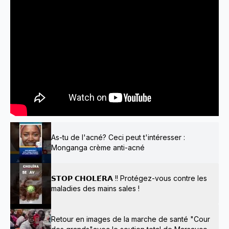
As-tu de l'acné? Ceci peut t'intéresser :
Monganga crème anti-acné
𝗦𝗧𝗢𝗣 𝗖𝗛𝗢𝗟𝗘́𝗥𝗔 !! Protégez-vous contre les
maladies des mains sales !
Retour en images de la marche de santé "Cour