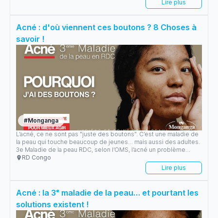
Lire plus
développé la crème anti-acné efficace et sûre, conçue avec le
soutien des spécialistes dermatologues.
Acné : d'où viennent ces boutons ? 8 Choses à
savoir !
#
Monganga
L’acné, ce ne sont pas "juste des boutons". C’est une maladie de
la peau qui touche beaucoup de jeunes… mais aussi des adultes.
3e Maladie de la peau RDC, selon l’OMS, l’acné un problème
fréquent qui perturbe la confiance en soi de nombreux
RD Congo
adolescents, femmes enceintes, jeunes adultes, parfois même
Lire plus
des enfants.
Acné : la 3ᵉ maladie de la peau… et pourtant les
solutions existent !