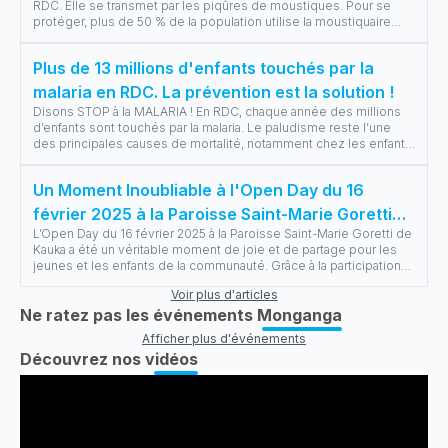
RDC. Elle se transmet par les piqûres de moustiques. Pour se
protéger, plus de 50 % de la population utilise la moustiquaire
pour se pro
...
Plus de 13 millions d'enfants touchés par la
malaria en RDC. La prévention est la solution !
Disons STOP à la MALARIA ! En RDC, chaque année des millions
d’enfants sont touchés par la malaria. Le paludisme reste l’une
des principales causes de mortalité, notamment chez les enfants
de moins d
...
Un Moment Inoubliable à l'Open Day du 16
février 2025 à la Paroisse Saint-Marie Goretti
L’Open Day du 16 février 2025 à la Paroisse Saint-Marie Goretti de
de Kauka
Kauka a été un véritable moment de joie et de partage pour les
jeunes et les enfants de la communauté. Grâce à la participation
de Mo
...
Voir plus d'articles
Ne ratez pas les événements Monganga
Afficher plus d'événements
Découvrez nos vidéos