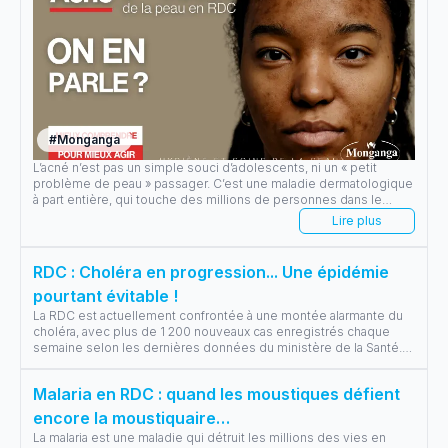
#
Monganga
L’acné n’est pas un simple souci d’adolescents, ni un « petit
problème de peau » passager. C’est une maladie dermatologique
à part entière, qui touche des millions de personnes dans le
monde, y compris en RDC.
Lire plus
RDC : Choléra en progression... Une épidémie
pourtant évitable !
La RDC est actuellement confrontée à une montée alarmante du
choléra, avec plus de 1 200 nouveaux cas enregistrés chaque
semaine selon les dernières données du ministère de la Santé.
Cette maladie, po
...
Malaria en RDC : quand les moustiques défient
encore la moustiquaire…
La malaria est une maladie qui détruit les millions des vies en