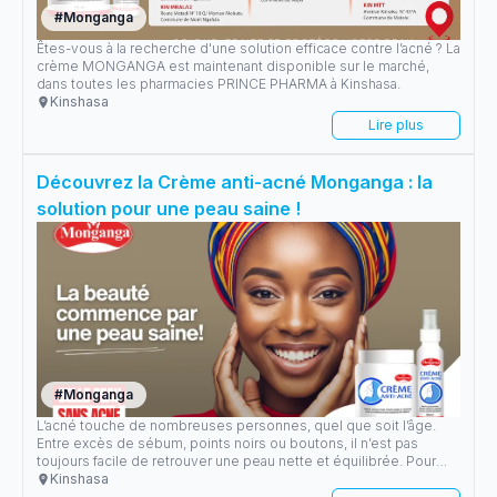
#
Monganga
Êtes-vous à la recherche d'une solution efficace contre l’acné ? La
crème MONGANGA est maintenant disponible sur le marché,
dans toutes les pharmacies PRINCE PHARMA à Kinshasa.
Kinshasa
Lire plus
Découvrez la Crème anti-acné Monganga : la
solution pour une peau saine !
#
Monganga
L’acné touche de nombreuses personnes, quel que soit l’âge.
Entre excès de sébum, points noirs ou boutons, il n’est pas
toujours facile de retrouver une peau nette et équilibrée. Pour
répondre à ce besoin face à la 3ème maladie de la peau en RDC,
Kinshasa
MONGANGA la marque experte en protection de la peau a