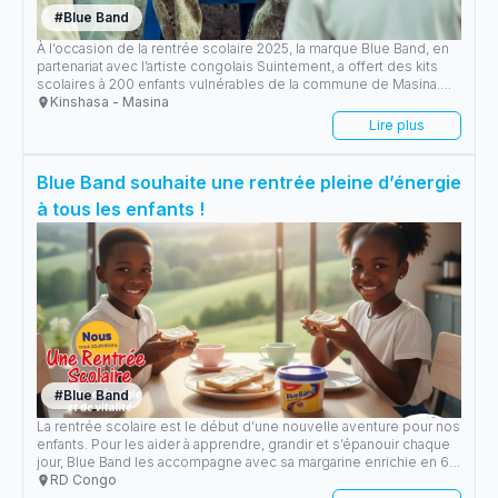
#
Blue Band
À l’occasion de la rentrée scolaire 2025, la marque Blue Band, en
partenariat avec l’artiste congolais Suintement, a offert des kits
scolaires à 200 enfants vulnérables de la commune de Masina.
Une action solidaire forte, menée depuis la base Titan, pour
Kinshasa - Masina
soutenir l’éducation et redonner le sourire aux plus jeunes.
Lire plus
Blue Band souhaite une rentrée pleine d’énergie
à tous les enfants !
#
Blue Band
La rentrée scolaire est le début d’une nouvelle aventure pour nos
enfants. Pour les aider à apprendre, grandir et s’épanouir chaque
jour, Blue Band les accompagne avec sa margarine enrichie en 6
vitamines essentielles (A, B1, B2, B3, B9 et D), source d’énergie et
RD Congo
de vitalité pour briller à l’école.