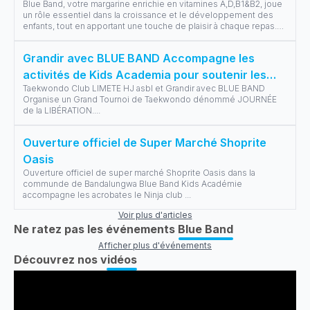
Blue Band, votre margarine enrichie en vitamines A,D,B1&B2, joue
un rôle essentiel dans la croissance et le développement des
enfants, tout en apportant une touche de plaisir à chaque repas.
En cett
...
Grandir avec BLUE BAND Accompagne les
activités de Kids Academia pour soutenir les
Taekwondo Club LIMETE HJ asbl et Grandir avec BLUE BAND
sportifs.
Organise un Grand Tournoi de Taekwondo dénommé JOURNÉE
de la LIBÉRATION.
...
Ouverture officiel de Super Marché Shoprite
Oasis
Ouverture officiel de super marché Shoprite Oasis dans la
communde de Bandalungwa Blue Band Kids Académie
accompagne les acrobates le Ninja club
...
Voir plus d'articles
Ne ratez pas les événements Blue Band
Afficher plus d'événements
Découvrez nos vidéos