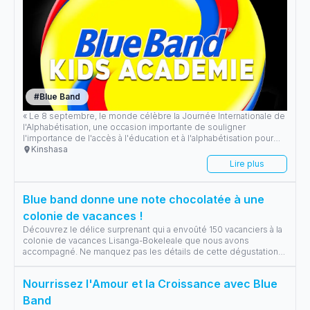
#
Blue Band
« Le 8 septembre, le monde célèbre la Journée Internationale de
l'Alphabétisation, une occasion importante de souligner
l'importance de l'accès à l'éducation et à l'alphabétisation pour
tous les enfants. Marsavco a toujours soutenu cette cause. Elle
Kinshasa
fait partie de sa responsabilité en répondant au besoin
Lire plus
d’épanouissement des enfants. Découvrez les Blue Band Kids
Académies.
Blue band donne une note chocolatée à une
colonie de vacances !
Découvrez le délice surprenant qui a envoûté 150 vacanciers à la
colonie de vacances Lisanga-Bokeleale que nous avons
accompagné. Ne manquez pas les détails de cette dégustation
qui a fait sensation!
...
Nourrissez l'Amour et la Croissance avec Blue
Band